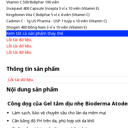
Vitamin C 500 Bidiphar 100 viên
Incepavit 400 Capsule Incepta 3 vỉ x 10 viên (Vitamin E)
Kingdomin Vita C Bidiphar 5 vỉ x 4 viên (Vitamin C)
Cadimin C - 1g US Pharma - USP 1 tuýp x 10 viên (Vitamin C)
Shogen 400 Đông Nam 3 vỉ x 10 viên (Vitamin E)
Xem tất cả sản phẩm thay thế
Lỗi tải dữ liệu.
Lỗi tải dữ liệu.
Lỗi tải dữ liệu.
Thông tin sản phẩm
Lỗi tải dữ liệu.
Nội dung sản phẩm
Công dụng của Gel tắm dịu nhẹ Bioderma Atod
Làm sạch, bảo vệ chuyên sâu cho làn da mềm mại
Cân bằng độ PH trên da, phù hợp với da khô