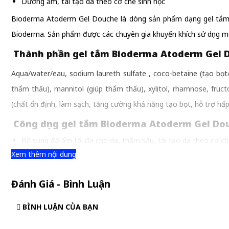
Dưỡng ẩm, tái tạo da theo cơ chế sinh học
Bioderma Atoderm Gel Douche là dòng sản phẩm dạng gel tắm 
Bioderma. Sản phẩm được các chuyên gia khuyến khích sử dụng mỗ
Thành phần gel tắm Bioderma Atoderm Gel 
Aqua/water/eau, sodium laureth sulfate , coco-betaine (tạo bọt
thẩm thấu), mannitol (giúp thẩm thấu), xylitol, rhamnose, fruct
(chất ổn định, làm sạch, tăng cường khả năng tạo bọt, hỗ trợ hấp t
Công dụng gel tắm Bioderma Atoderm Gel Do
Bổ sung độ ẩm tối đa cho da, thấm sâu, tái tạo da theo cơ ch
Xem thêm nội dung
Tạo bọt mịn, êm dịu với làn da nhạy cảm, giảm thiểu tối đa ng
Dưỡng ẩm, làm mềm và bảo vệ làn da một cách tối đa
Đánh Giá - Bình Luận
Không chứa paraben và không chứa chất màu nhân tạo, an to
Làm sạch nhẹ dịu, cho da mịn màng, mềm mại hơn sau khi t
BÌNH LUẬN CỦA BẠN
Đối tượng sử dụng gel tắm Bioderma Atoder