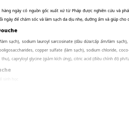
hàng ngày có nguồn gốc xuất xứ từ Pháp được nghiên cứu và phát
i ngày để chăm sóc và làm sạch da dịu nhẹ, dưỡng ẩm và giúp cho da
Douche
/làm sạch), sodium lauroyl sarcosinate (dầu dừa/cấp ẩm/làm sạch),
ooligosaccharides, copper sulfate (làm sạch), sodium chloride, coco-
hu), capryloyl glycine (giảm kích ứng), citric acid (điều chỉnh độ ph/
uche
ế sinh học
uy cơ kích ứng da
àn tuyệt đối cho da
ắm
m Gel Douche