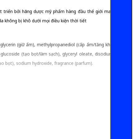
 triển bởi hãng dược mỹ phẩm hàng đầu thế giới mang tên
 không bị khô dưới mọi điều kiện thời tiết
 glycerin (giữ ẩm), methylpropanediol (cấp ẩm/tăng khả năng
glucoside (tạo bọt/làm sạch), glyceryl oleate, disodium edta
tạo bọt), sodium hydroxide, fragrance (parfum).