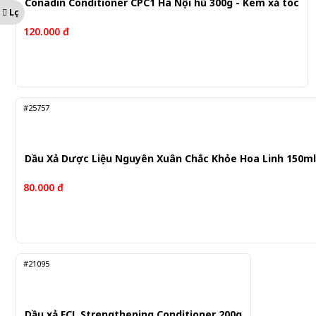
Conadin Conditioner CPC1 Hà Nội hũ 300g - Kem xả tóc
Lọc
120.000 đ
#25757
Dầu Xả Dược Liệu Nguyên Xuân Chắc Khỏe Hoa Linh 150ml
80.000 đ
#21095
Dầu xả FCL Strengthening Conditioner 200g