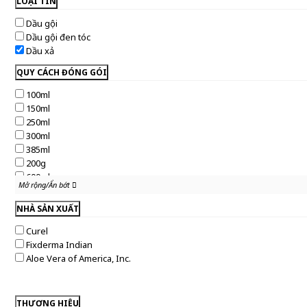
LOẠI TIN
Dầu gội
Dầu gội đen tóc
Dầu xả
QUY CÁCH ĐÓNG GÓI
100ml
150ml
250ml
300ml
385ml
200g
600ml
Mở rộng/Ẩn bớt
Mở rộng/Ẩn bớt
NHÀ SẢN XUẤT
Curel
Fixderma Indian
Aloe Vera of America, Inc.
THƯƠNG HIỆU