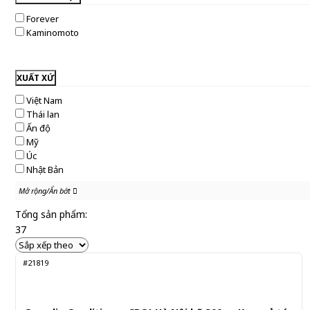
Forever
Kaminomoto
XUẤT XỨ
Việt Nam
Thái lan
Ấn độ
Mỹ
Úc
Nhật Bản
Mở rộng/Ẩn bớt
Mở rộng/Ẩn bớt
Tổng sản phẩm:
37
#21819