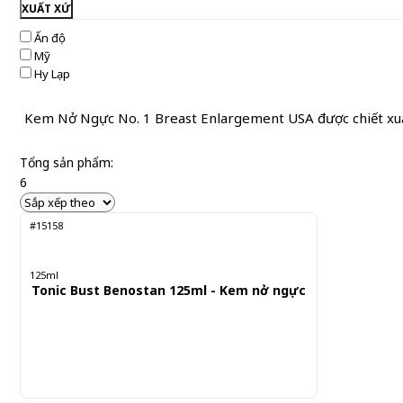
XUẤT XỨ
Ấn độ
Mỹ
Hy Lạp
Kem Nở Ngực No. 1 Breast Enlargement USA được chiết xuất 
Tổng sản phẩm:
6
#15158
125ml
Tonic Bust Benostan 125ml - Kem nở ngực