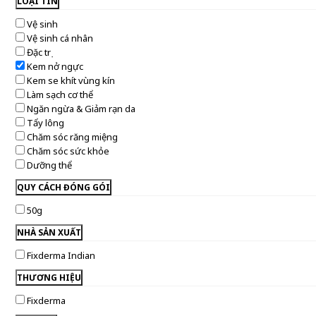
LOẠI TIN
Vệ sinh
Vệ sinh cá nhân
Đặc trị
Kem nở ngực
Kem se khít vùng kín
Làm sạch cơ thể
Ngăn ngừa & Giảm rạn da
Tẩy lông
Chăm sóc răng miệng
Chăm sóc sức khỏe
Dưỡng thể
QUY CÁCH ĐÓNG GÓI
50g
NHÀ SẢN XUẤT
Fixderma Indian
THƯƠNG HIỆU
Fixderma