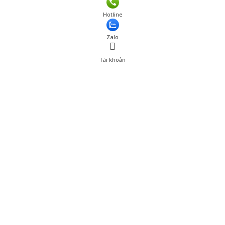
Giá: 580,000 đ
Hotline
Thêm vào giỏ hàng
Zalo
Tài khoản
0
Tài khoản