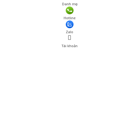
Danh mục
Giá: 1,118,001 đ
Hotline
Thêm vào giỏ hàng
Zalo
Tài khoản
0
Tài khoản