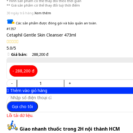
* Hình sản phẩm có thể thay đổi theo thời gian
** Giá sản phẩm có thể thay đổi tuỳ thời điểm
30 ngày trả hàng
Xem thêm
Các sản phẩm được đóng gói và bảo quản an toàn.
#1357
Cetaphil Gentle Skin Cleanser 473ml
5.0/5
Giá bán:
288,200 đ
- 288,200 đ
-
+
Thêm vào giỏ hàng
Gọi cho tôi
Lỗi tải dữ liệu.
Giao nhanh thuốc trong 2H nội thành HCM