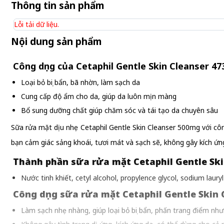
Thông tin sản phẩm
Lỗi tải dữ liệu.
Nội dung sản phẩm
Công dụng của Cetaphil Gentle Skin Cleanser 47
Loại bỏ bụi bẩn, bã nhờn, làm sạch da
Cung cấp độ ẩm cho da, giúp da luôn mịn màng
Bổ sung dưỡng chất giúp chăm sóc và tái tạo da chuyên sâu
Sữa rửa mặt dịu nhẹ Cetaphil Gentle Skin Cleanser 500mg với côn
bạn cảm giác sảng khoái, tươi mát và sạch sẽ, không gây kích ứn
Thành phần sữa rửa mặt Cetaphil Gentle Ski
Nước tinh khiết, cetyl alcohol, propylence glycol, sodium laury
Công dụng sữa rửa mặt Cetaphil Gentle Skin 
Làm sạch nhẹ nhàng, giúp loại bỏ bụi bẩn, phấn trang điểm như