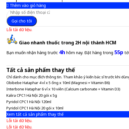
Thêm vào giỏ hàng
Gọi cho tôi
Lỗi tải dữ liệu.
Giao nhanh thuốc trong 2H nội thành HCM
4h
55p
Bạn muốn nhận hàng trước
hôm nay. Đặt hàng trong
tớ
Tất cả sản phẩm thay thế
Chỉ dành cho mục đích thông tin. Tham khảo ý kiến bác sĩ trước khi dùng
Obibebe Hataphar 4 vỉ x 5 ống x 10ml (Magnesi + Vitamin B6)
Interbone Hataphar 6 vỉ x 10 viên (Calcium carbonate + Vitamin D3)
Kalira CPC1 Hà Nội 20 gói x 5g
Pyridol CPC1 Hà Nội 120ml
Pyridol CPC1 Hà Nội 20 gói x 10ml
Xem tất cả sản phẩm thay thế
Lỗi tải dữ liệu.
Lỗi tải dữ liệu.