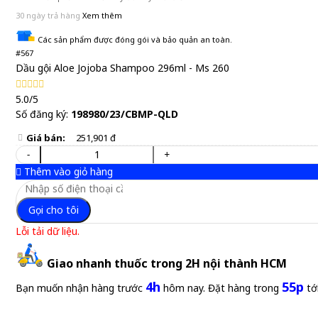
30 ngày trả hàng
Xem thêm
Các sản phẩm được đóng gói và bảo quản an toàn.
#567
Dầu gội Aloe Jojoba Shampoo 296ml - Ms 260
5.0/5
Số đăng ký:
198980/23/CBMP-QLD
Giá bán:
251,901 đ
-
+
Thêm vào giỏ hàng
Gọi cho tôi
Lỗi tải dữ liệu.
Giao nhanh thuốc trong 2H nội thành HCM
4h
55p
Bạn muốn nhận hàng trước
hôm nay. Đặt hàng trong
tớ