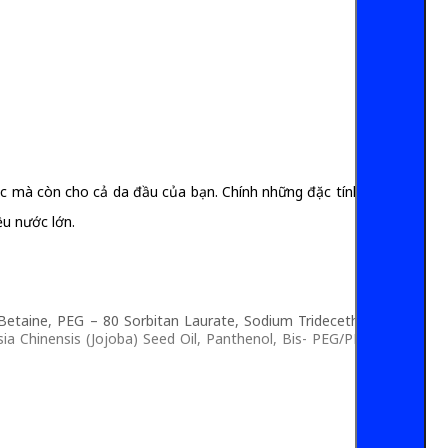
tóc mà còn cho cả da đầu của bạn. Chính những đặc tính tuyệt
u nước lớn.
Betaine, PEG – 80 Sorbitan Laurate, Sodium Trideceth Sulfate,
 Chinensis (Jojoba) Seed Oil, Panthenol, Bis- PEG/PPG-20/20