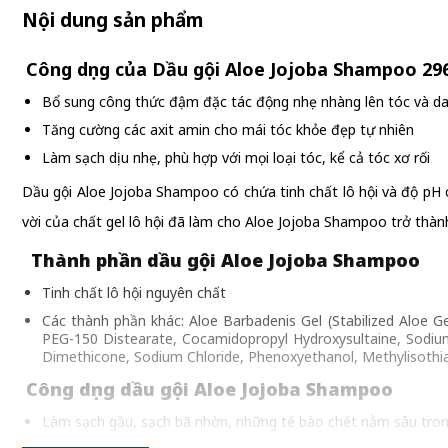
Nội dung sản phẩm
Công dụng của Dầu gội Aloe Jojoba Shampoo 29
Bổ sung công thức đậm đặc tác động nhẹ nhàng lên tóc và d
Tăng cường các axit amin cho mái tóc khỏe đẹp tự nhiên
Làm sạch dịu nhẹ, phù hợp với mọi loại tóc, kể cả tóc xơ rối
Dầu gội Aloe Jojoba Shampoo có chứa tinh chất lô hội và độ pH c
vời của chất gel lô hội đã làm cho Aloe Jojoba Shampoo trở thà
Thành phần dầu gội Aloe Jojoba Shampoo
Tinh chất lô hội nguyên chất
Các thành phần khác: Aloe Barbadenis Gel (Stabilized Aloe G
PEG-150 Distearate, Cocamidopropyl Hydroxysultaine, Sodiu
Dimethicone, Sodium Chloride, Phenoxyethanol, Methylisothiazo
Công dụng dầu gội Aloe Jojoba Shampoo
Làm sạch gầu, sạch bã nhờn, những tế bào chết nằm sâu tron