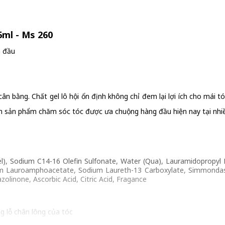
6ml - Ms 260
a đầu
ân bằng. Chất gel lô hội ổn định không chỉ đem lại lợi ích cho mái 
nh sản phẩm chăm sóc tóc được ưa chuộng hàng đầu hiện nay tại nhiề
el), Sodium C14-16 Olefin Sulfonate, Water (Qua), Lauramidopropyl 
m Lauroamphoacetate, Sodium Laureth-13 Carboxylate, Simmondasia
linone, Ascorbic Acid, Citric Acid, Fragance
g lỗ chân lông của tóc