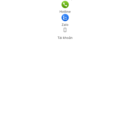
Giá: 732,001 đ
Hotline
Thêm vào giỏ hàng
Zalo
Tài khoản
0
Tài khoản