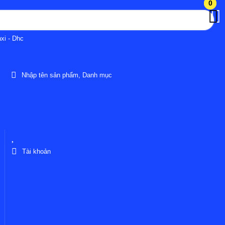
0
0
xi - Dhc
Nhập tên sản phẩm, Danh mục
Tài khoản