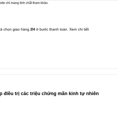
site chỉ mang tính chất tham khảo.
và chọn giao hàng
2H
ở bước thanh toán.
Xem chi tiết
iều trị các triệu chứng mãn kinh tự nhiên