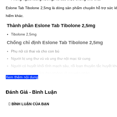
Eslone Tab Tibolone 2,5mg là dòng sản phẩm chuyên hỗ trợ sức kh
hiểm khác.
Thành phần Eslone Tab Tibolone 2,5mg
Tibolone 2,5mg
Chống chỉ định Eslone Tab Tibolone 2,5mg
Phụ nữ có thai và cho con bú
Người bị ung thư vú và ung thư nội mạc tử cung
Người có huyết khối tĩnh mạch sâu, rối loạn thuyên tắc huyết kh
Người bị ra máu âm đạo không rõ nguyên nhân
Xem thêm nội dung
Người bị rối loạn chức năng gan, dị ứng với lactose
Người bị dị ứng với các thành phần trong Tibolone
Đánh Giá - Bình Luận
Công dụng Eslone Tab Tibolone 2,5mg
BÌNH LUẬN CỦA BẠN
Hỗ trợ điều trị các triệu chứng do mãn kinh tự nhiên hoặc nhân 
Ðề phòng loãng xương trong các tình trạng thiếu estrogen.