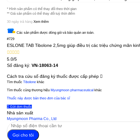
* Hình sản phẩm có thể thay đổi theo thời gian
** Giá sản phẩm có thể thay đổi tuỳ thời điểm
30 ngày trả hàng
Xem thêm
Các sản phẩm được đóng gói và bảo quản an toàn.
#729
ESLONE TAB Tibolone 2,5mg giúp điều trị các triệu chứng mãn kin
5.0/5
Số đăng ký:
VN-18063-14
Cách tra cứu số đăng ký thuốc được cấp phép
Tìm thuốc
Tibolone
khác
Tìm thuốc cùng thương hiệu
Myungmoon pharmaceutical
khác
Thuốc này được bán theo đơn của bác sĩ
Gửi đơn thuốc
Nhà sản xuất
Myungmoon Pharma Co., Ltd
Gọi cho tôi