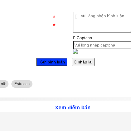
*
*
ố
Captcha
t
Gửi bình luận
nhập lại
ố nữ
Estrogen
Xem điểm bán