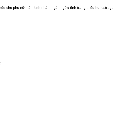
ỏe cho phụ nữ mãn kinh nhằm ngăn ngừa tình trạng thiếu hụt estroge
ối
tạo.