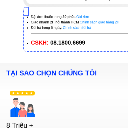
0818002244
|
7:00 - 22H00
Đặt đơn thuốc trong
30 phút.
Gửi đơn
Chat Zalo
Xem chỉ đường
Giao nhanh 2H nội thành HCM
Chính sách giao hàng 2H.
Đổi trả trong 6 ngày.
Chính sách đổi trả
Nhà Thuốc Minh Châu 690
CSKH:
08.1800.6699
( 261 Phạm Văn Chiêu, Phường 14, GV ) 69/10x 
0988115175
|
7:00 - 22H00
Chat Zalo
Xem chỉ đường
TẠI SAO CHỌN CHÚNG TÔI
CSKH Online
354 Nguyễn Văn Công ( Phường 3, GV ) Phường 
0899791368
|
08:00 - 17:00
Chat Zalo
Xem chỉ đường
8 Triệu +