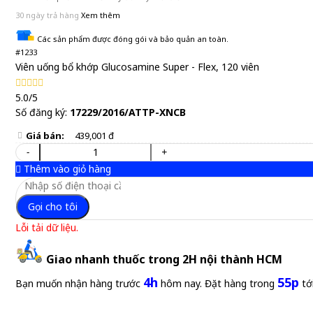
30 ngày trả hàng
Xem thêm
Các sản phẩm được đóng gói và bảo quản an toàn.
#1233
Viên uống bổ khớp Glucosamine Super - Flex, 120 viên
5.0/5
Số đăng ký:
17229/2016/ATTP-XNCB
Giá bán:
439,001 đ
-
+
Thêm vào giỏ hàng
Gọi cho tôi
Lỗi tải dữ liệu.
Giao nhanh thuốc trong 2H nội thành HCM
4h
55p
Bạn muốn nhận hàng trước
hôm nay. Đặt hàng trong
tớ