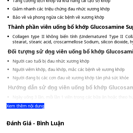
Tăng cường dịch khớp và khả năng tái tạo sụn khớp
Giảm nhanh các triệu chứng đau nhức xương khớp
Bảo về và phong ngừa các bệnh về xương khớp
Thành phần viên uống bổ khớp Glucosamine Sup
Collagen type II không biến tính (Undernatured Type II Coll
stearat, stearic acid, croscarmellose Sodium, silicon dioxide, h
Đối tượng sử dụng viên uống bổ khớp Glucosami
Người cao tuổi bị đau nhức xương khớp
Người viêm khớp, đau khớp, mắc các bệnh về xương khớp
Người đang bị các cơn đau về xương khớp tàn phá sức khỏe
Hướng dẫn sử dụng viên uống bổ khớp Glucosam
Ngày uống 3 lần, mỗi lần 1 viên trong các bữa ăn hoặc theo h
Xem thêm nội dung
Lưu ý
Ăn uống và nghỉ ngơi hợp lý để Glucosamine Super – Flex phát 
Đánh Giá - Bình Luận