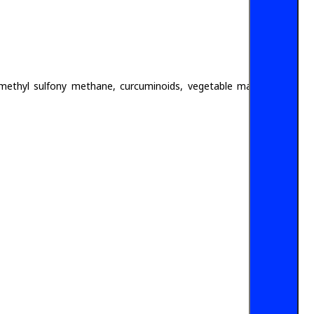
at, methyl sulfony methane, curcuminoids, vegetable magnesium