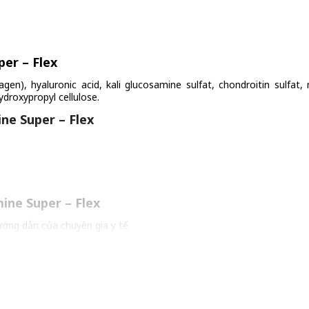
er – Flex
agen), hyaluronic acid, kali glucosamine sulfat, chondroitin sulf
ydroxypropyl cellulose.
ne Super – Flex
ine Super – Flex
ướng dẫn của chuyên gia y tế.
huy tác dụng tốt nhất.