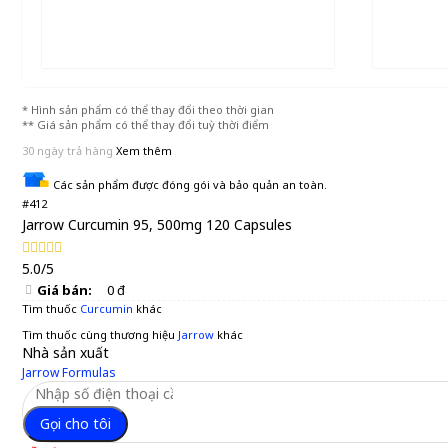
* Hình sản phẩm có thể thay đổi theo thời gian
** Giá sản phẩm có thể thay đổi tuỳ thời điểm
30 ngày trả hàng
Xem thêm
Các sản phẩm được đóng gói và bảo quản an toàn.
#412
Jarrow Curcumin 95, 500mg 120 Capsules
5.0/5
Giá bán:
0 đ
Tìm thuốc
Curcumin
khác
Tìm thuốc cùng thương hiệu
Jarrow
khác
Nhà sản xuất
Jarrow Formulas
Gọi cho tôi