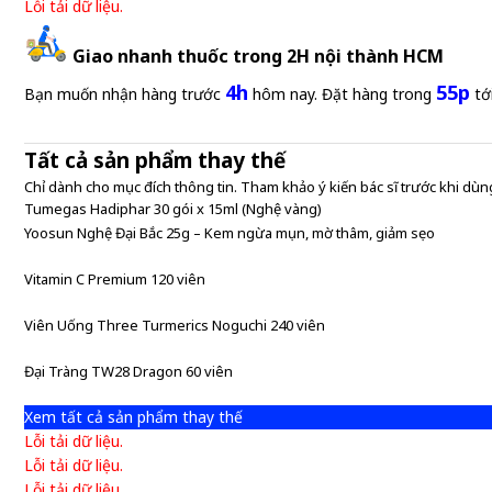
Lỗi tải dữ liệu.
Giao nhanh thuốc trong 2H nội thành HCM
4h
55p
Bạn muốn nhận hàng trước
hôm nay. Đặt hàng trong
tớ
Tất cả sản phẩm thay thế
Chỉ dành cho mục đích thông tin. Tham khảo ý kiến bác sĩ trước khi dùng
Tumegas Hadiphar 30 gói x 15ml (Nghệ vàng)
Yoosun Nghệ Đại Bắc 25g – Kem ngừa mụn, mờ thâm, giảm sẹo
Vitamin C Premium 120 viên
Viên Uống Three Turmerics Noguchi 240 viên
Đại Tràng TW28 Dragon 60 viên
Xem tất cả sản phẩm thay thế
Lỗi tải dữ liệu.
Lỗi tải dữ liệu.
Lỗi tải dữ liệu.