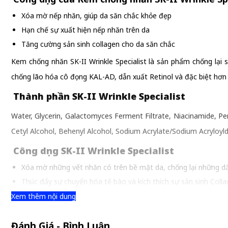
Xóa mờ nếp nhăn, giúp da săn chắc khỏe đẹp
Hạn chế sự xuất hiện nếp nhăn trên da
Tăng cường sản sinh collagen cho da săn chắc
Kem chống nhăn SK-II Wrinkle Specialist là sản phẩm chống lại
chống lão hóa cô đọng KAL-AD, dẫn xuất Retinol và đặc biệt hơn 
Thành phần SK-II Wrinkle Specialist
Water, Glycerin, Galactomyces Ferment Filtrate, Niacinamide, Pent
Cetyl Alcohol, Behenyl Alcohol, Sodium Acrylate/Sodium Acryloyl
Công dụng SK-II Wrinkle Specialist
Xóa mờ những vết nhăn có trên bề mặt da, chống lại những dấ
Thúc đẩy sự chuyển hóa tế bào và kích thích sự sản sinh Coll
Bảo vệ da của các tác nhân gây hại, ngăn ngừa sự hình thành 
Xem thêm nội dung
Giúp da trở nên căng mịn và tươi sáng hơn.
Đánh Giá - Bình Luận
Đối tượng sử dụng SK-II Wrinkle Specialist