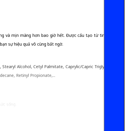
ăng và mịn màng hơn bao giờ hết. Được cấu tạo từ tinh chất
 bạn sự hiệu quả vô cùng bất ngờ.
tearyl Alcohol, Cetyl Palmitate, Caprylic/Capric Triglyceride,
ecane, Retinyl Propionate,...
sức sống.