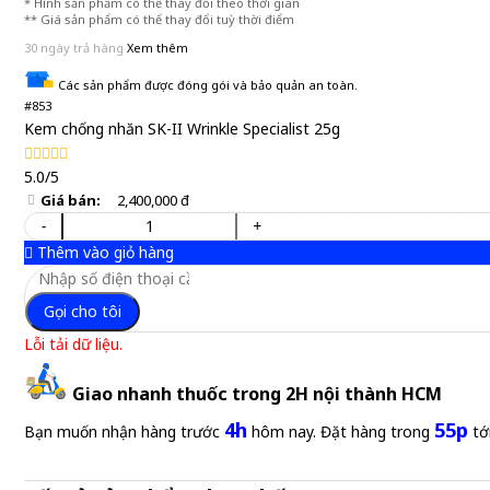
* Hình sản phẩm có thể thay đổi theo thời gian
** Giá sản phẩm có thể thay đổi tuỳ thời điểm
30 ngày trả hàng
Xem thêm
Các sản phẩm được đóng gói và bảo quản an toàn.
#853
Kem chống nhăn SK-II Wrinkle Specialist 25g
5.0/5
Giá bán:
2,400,000 đ
-
+
Thêm vào giỏ hàng
Gọi cho tôi
Lỗi tải dữ liệu.
Giao nhanh thuốc trong 2H nội thành HCM
4h
55p
Bạn muốn nhận hàng trước
hôm nay. Đặt hàng trong
tớ