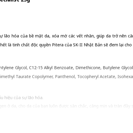
 sự lão hóa của bề mặt da, xóa mờ các vết nhăn, giúp da trở nên c
hết là tinh chất độc quyền Pitera của SK-II Nhật Bản sẽ đem lại cho
ylene Glycol, C12-15 Alkyl Benzoate, Dimethicone, Butylene Glycol, S
dimethyl Taurate Copolymer, Panthenol, Tocopheryl Acetate, Isohexad
u hiệu của sự lão hóa.
agen ở da, cho da của bạn luôn được săn chắc, căng mịn và tràn đầy 
mụn trên bề mặt da.