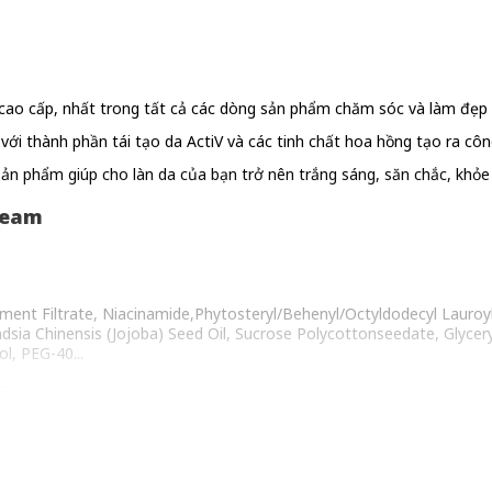
cao cấp, nhất trong tất cả các dòng sản phẩm chăm sóc và làm đẹp t
với thành phần tái tạo da ActiV và các tinh chất hoa hồng tạo ra cô
 sản phẩm giúp cho làn da của bạn trở nên trắng sáng, săn chắc, kh
ream
ment Filtrate, Niacinamide,Phytosteryl/Behenyl/Octyldodecyl Lauroy
sia Chinensis (Jojoba) Seed Oil, Sucrose Polycottonseedate, Glycer
l, PEG-40...
am
i ti do mụn, thâm nám gây ra.