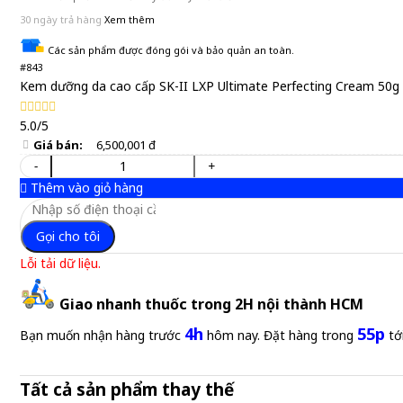
30 ngày trả hàng
Xem thêm
Các sản phẩm được đóng gói và bảo quản an toàn.
#843
Kem dưỡng da cao cấp SK-II LXP Ultimate Perfecting Cream 50g
5.0/5
Giá bán:
6,500,001 đ
-
+
Thêm vào giỏ hàng
Gọi cho tôi
Lỗi tải dữ liệu.
Giao nhanh thuốc trong 2H nội thành HCM
4h
55p
Bạn muốn nhận hàng trước
hôm nay. Đặt hàng trong
tớ
Tất cả sản phẩm thay thế