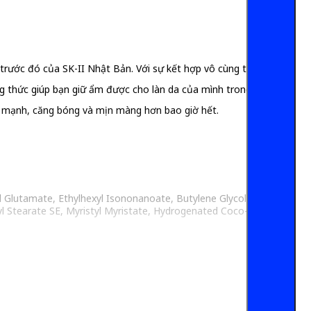
rước đó của SK-II Nhật Bản. Với sự kết hợp vô cùng tuyệt
ng thức giúp bạn giữ ẩm được cho làn da của mình trong suốt
ỏe mạnh, căng bóng và mịn màng hơn bao giờ hết.
l Glutamate, Ethylhexyl Isononanoate, Butylene Glycol,
yl Stearate SE, Myristyl Myristate, Hydrogenated Coco-