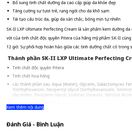
Bổ sung tinh chất dưỡng da cao cấp giúp da khỏe đẹp
Tăng cường sự tươi trẻ, rạng ngời cho da khô sạm
Tái tạo cấu trúc da, giúp da săn chắc, bóng mịn tự nhiên
SK-II LXP Ultimate Perfecting Cream là sản phẩm kem dưỡng da 
vời của tinh chất độc quyền Pitera của hãng mỹ phẩm SK-II cùng 
12 giờ. Sự phối hợp hoàn hảo giữa các tinh dưỡng chất có trong
Thành phần SK-II LXP Ultimate Perfecting C
Tinh chất độc quyền Pitera
Tinh chất hoa hồng
các thành phần sau: Aqua (Water), Glycerin, Galactomyces Fer
Triethylhexanoin, Neopentyl Glycol Diethylhexanoate, Simmond
Glycerides, Pentylene Glycol, Sorbitan Stearate, Myristyl Alcoho
Công dụng SK-II LXP Ultimate Perfecting Cre
Xem thêm nội dung
Giúp tái tạo và phục hồi da, cải thiện vết nhăn trên bề mặt da.
Cung cấp độ ẩm cần thiết trong suốt 12 giờ.
Đánh Giá - Bình Luận
Làm trắng sáng da, cân bằng màu da, cải thiện những vết sẹo l