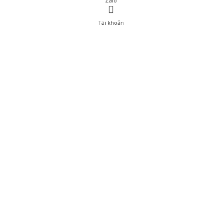
Zalo
Tài khoản
0
Tài khoản