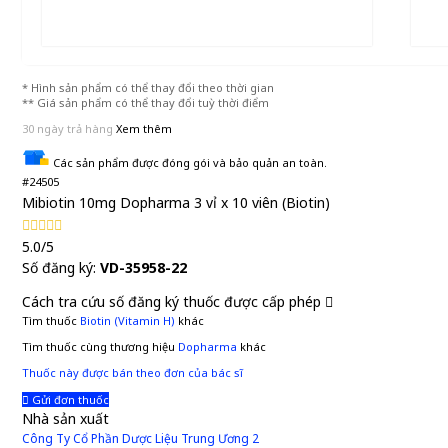
* Hình sản phẩm có thể thay đổi theo thời gian
** Giá sản phẩm có thể thay đổi tuỳ thời điểm
30 ngày trả hàng
Xem thêm
Các sản phẩm được đóng gói và bảo quản an toàn.
#24505
Mibiotin 10mg Dopharma 3 vỉ x 10 viên (Biotin)
5.0/5
Số đăng ký:
VD-35958-22
Cách tra cứu số đăng ký thuốc được cấp phép
Tìm thuốc
Biotin (Vitamin H)
khác
Tìm thuốc cùng thương hiệu
Dopharma
khác
Thuốc này được bán theo đơn của bác sĩ
Gửi đơn thuốc
Nhà sản xuất
Công Ty Cổ Phần Dược Liệu Trung Ương 2