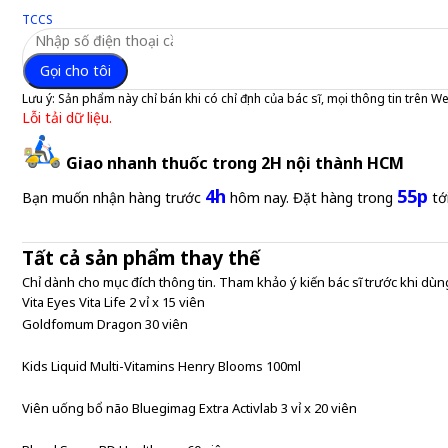
TCCS
Gọi cho tôi
Lưu ý:
Sản phẩm này chỉ bán khi có chỉ định của bác sĩ, mọi thông tin trên W
Lỗi tải dữ liệu.
Giao nhanh thuốc trong 2H nội thành HCM
4h
55p
Bạn muốn nhận hàng trước
hôm nay. Đặt hàng trong
tớ
Tất cả sản phẩm thay thế
Chỉ dành cho mục đích thông tin. Tham khảo ý kiến bác sĩ trước khi dùng
Vita Eyes Vita Life 2 vỉ x 15 viên
Goldfomum Dragon 30 viên
Kids Liquid Multi-Vitamins Henry Blooms 100ml
Viên uống bổ não Bluegimag Extra Activlab 3 vỉ x 20 viên