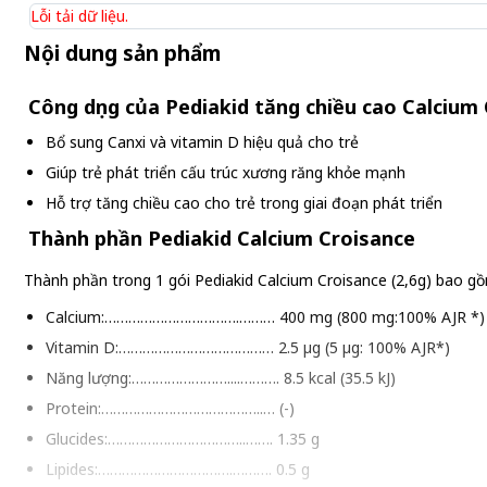
Lỗi tải dữ liệu.
Nội dung sản phẩm
Công dụng của Pediakid tăng chiều cao Calcium
Bổ sung Canxi và vitamin D hiệu quả cho trẻ
Giúp trẻ phát triển cấu trúc xương răng khỏe mạnh
Hỗ trợ tăng chiều cao cho trẻ trong giai đoạn phát triển
Thành phần Pediakid Calcium Croisance
Thành phần trong 1 gói Pediakid Calcium Croisance (2,6g) bao g
Calcium:…………………………….……… 400 mg (800 mg:100% AJR *)
Vitamin D:………………………………… 2.5 µg (5 µg: 100% AJR*)
Năng lượng:……………………....………. 8.5 kcal (35.5 kJ)
Protein:…………………………………..… (-)
Glucides:……………………………..……. 1.35 g
Lipides:…………………………….………. 0.5 g