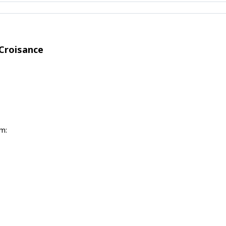
 Croisance
ồm: