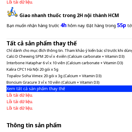
Lỗi tải dữ liệu.
Giao nhanh thuốc trong 2H nội thành HCM
4h
55p
Bạn muốn nhận hàng trước
hôm nay. Đặt hàng trong
tớ
Tất cả sản phẩm thay thế
Chỉ dành cho mục đích thông tin. Tham khảo ý kiến bác sĩ trước khi dùng
Calci D Chewing SPM 20 vỉ x 4 viên (Calcium carbonate + Vitamin D3)
Interbone Hataphar 6 vỉ x 10 viên (Calcium carbonate + Vitamin D3)
Kalira CPC1 Hà Nội 20 gói x 5g
Topalov Soha Vimex 20 gói x 3g (Calcium + Vitamin D3)
Boncium Gracure 3 vỉ x 10 viên (Calcium + Vitamin D3)
Xem tất cả sản phẩm thay thế
Lỗi tải dữ liệu.
Lỗi tải dữ liệu.
Lỗi tải dữ liệu.
Thông tin sản phẩm