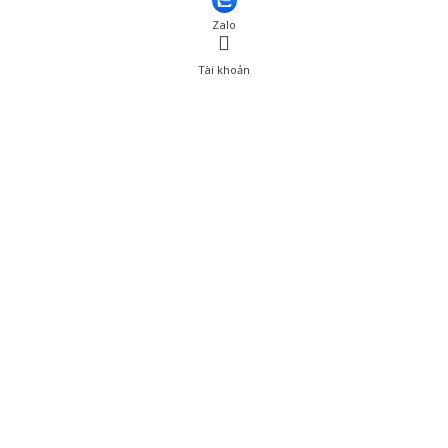
Zalo
Tài khoản
0
Tài khoản