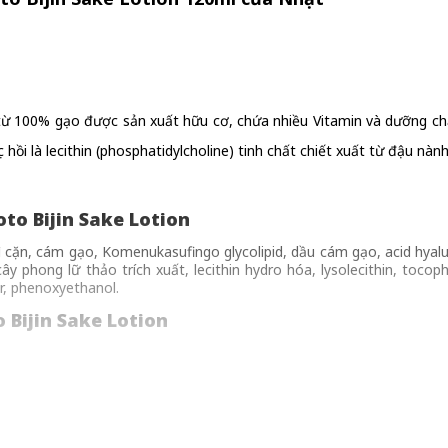
ừ 100% gạo được sản xuất hữu cơ, chứa nhiều Vitamin và dưỡng chất
ồi là lecithin (phosphatidylcholine) tinh chất chiết xuất từ đậu nàn
o Bijin Sake Lotion
 vì cặn, cám gạo, Komenukasufingo glycolipid, dầu cám gạo, acid hyal
ây phong lữ thảo trích xuất, lecithin hydro hóa, lysolecithin, tocop
r, phenoxyethanol.
Bijin Sake Lotion
in (phosphatidylcholine) tinh chiết từ đậu nành
gây tình trạng bóng nhờn, bí bách
ếp nhăn