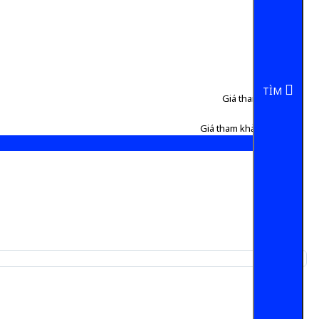
TÌM
Giá tham khảo:
50 đ
Giá tham khảo:
860.000 đ