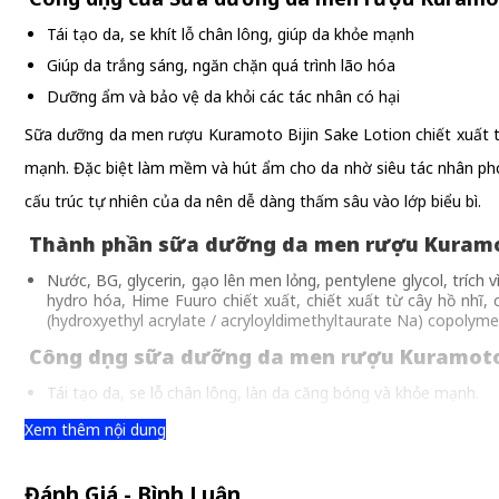
Tái tạo da, se khít lỗ chân lông, giúp da khỏe mạnh
Giúp da trắng sáng, ngăn chặn quá trình lão hóa
Dưỡng ẩm và bảo vệ da khỏi các tác nhân có hại
Sữa dưỡng da men rượu Kuramoto Bijin Sake Lotion chiết xuất t
mạnh. Đặc biệt làm mềm và hút ẩm cho da nhờ siêu tác nhân phục h
cấu trúc tự nhiên của da nên dễ dàng thấm sâu vào lớp biểu bì.
Thành phần sữa dưỡng da men rượu Kuramot
Nước, BG, glycerin, gạo lên men lỏng, pentylene glycol, trích
hydro hóa, Hime Fuuro chiết xuất, chiết xuất từ cây hồ nhĩ, c
(hydroxyethyl acrylate / acryloyldimethyltaurate Na) copolyme
Công dụng sữa dưỡng da men rượu Kuramoto 
Tái tạo da, se lỗ chân lông, làn da căng bóng và khỏe mạnh.
Làm mềm và hút ẩm cho da nhờ siêu tác nhân phục hồi là lecith
Xem thêm nội dung
Cân bằng lớp màng lipid sinh lý, kiềm dầu hiệu quả chứ không 
Ngăn ngừa tình trạng da khô, thiếu nước và việc hình thành n
Đánh Giá - Bình Luận