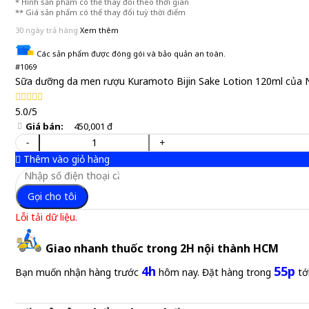
* Hình sản phẩm có thể thay đổi theo thời gian
** Giá sản phẩm có thể thay đổi tuỳ thời điểm
30 ngày trả hàng
Xem thêm
Các sản phẩm được đóng gói và bảo quản an toàn.
#1069
Sữa dưỡng da men rượu Kuramoto Bijin Sake Lotion 120ml của 
5.0/5
Giá bán:
450,001 đ
-
+
Thêm vào giỏ hàng
Gọi cho tôi
Lỗi tải dữ liệu.
Giao nhanh thuốc trong 2H nội thành HCM
4h
55p
Bạn muốn nhận hàng trước
hôm nay. Đặt hàng trong
tớ