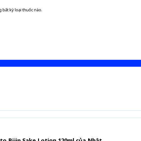
 bất kỳ loại thuốc nào.
o Bijin Sake Lotion 120ml của Nhật