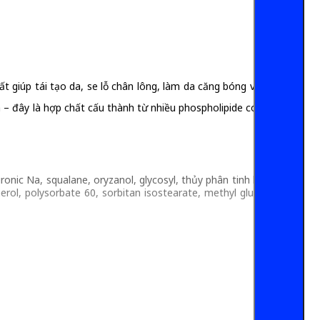
 giúp tái tạo da, se lỗ chân lông, làm da căng bóng và khỏe
h – đây là hợp chất cấu thành từ nhiều phospholipide có trong
uronic Na, squalane, oryzanol, glycosyl, thủy phân tinh bột được
herol, polysorbate 60, sorbitan isostearate, methyl gluceth -10,