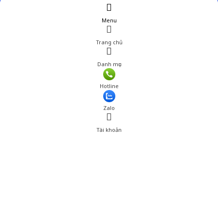
Menu
Trang chủ
Danh mục
Giá: 310,000 đ
Hotline
Thêm vào giỏ hàng
Zalo
Tài khoản