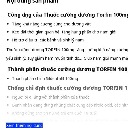
Nội dung sản phẩm
Công dụng của Thuốc cường dương Torfin 100mg
Tăng khả năng cương cứng cho dương vật
Kéo dài thời gian quan hệ, tăng hưng phấn cho nam giới
Hỗ trợ điều trị các bệnh về sinh lý nam
Thuốc cường dương TORFIN 100mg tăng cường khả năng cương cứng
yếu sinh lý, suy giảm ham muốn tình dục,... Giúp nam giới mạnh m
Thành phần thuốc cường dương TORFIN 10
Thành phần chính Sildentafil 100mg
Chống chỉ định thuốc cường dương TORFIN 
Người bị dị ứng với thành phần của thuốc
Bệnh nhân đang dùng những chất cung cấp nitric oxid, các nit
Không dùng cho phụ nữ và trẻ em dưới 18 tuổi
Những người bị huyết áp, suy gan, suy thận thì không nên sử d
Xem thêm nội dung