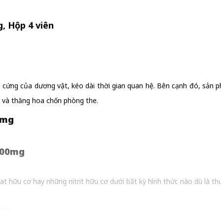
, Hộp 4 viên
 của dương vật, kéo dài thời gian quan hệ. Bên cạnh đó, sản phẩm
ẽ và thăng hoa chốn phòng the.
0mg
100mg
rat hữu cơ hay những nitrit hữu cơ dưới bất kỳ hình thức nào dù là t
ụng