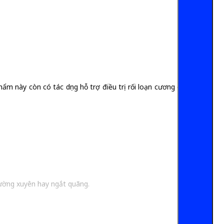
 này còn có tác dụng hỗ trợ điều trị rối loạn cương dương,
hường xuyên hay ngắt quãng.