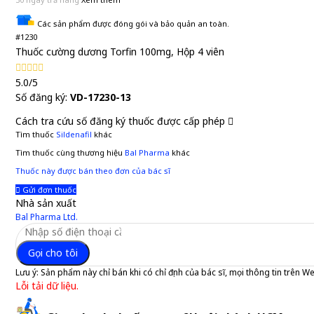
Các sản phẩm được đóng gói và bảo quản an toàn.
#1230
Thuốc cường dương Torfin 100mg, Hộp 4 viên
5.0/5
Số đăng ký:
VD-17230-13
Cách tra cứu số đăng ký thuốc được cấp phép
Tìm thuốc
Sildenafil
khác
Tìm thuốc cùng thương hiệu
Bal Pharma
khác
Thuốc này được bán theo đơn của bác sĩ
Gửi đơn thuốc
Nhà sản xuất
Bal Pharma Ltd.
Gọi cho tôi
Lưu ý:
Sản phẩm này chỉ bán khi có chỉ định của bác sĩ, mọi thông tin trên W
Lỗi tải dữ liệu.