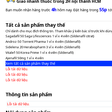
Giao nhanh thuốc trong 2H nội thành HCM
4h
55p
Bạn muốn nhận hàng trước
hôm nay. Đặt hàng trong
tớ
Tất cả sản phẩm thay thế
Chỉ dành cho mục đích thông tin. Tham khảo ý kiến bác sĩ trước khi dùng
Sagadafil 50 Saga Lifesciences 1 vỉ x 4 viên (Sildenafil citrat)
Androz-50 Torrent Pharma 1 vỉ x 4 viên (Sildenafil)
Sidelena 20 Herabiopharm 3 vỉ x 4 viên (Sildenafil)
Vitalef-50 Korea Prime 1 vỉ x 4 viên (Sildenafil)
Ajenafil 50mg 1 vỉ x 4 viên
Xem tất cả sản phẩm thay thế
Lỗi tải dữ liệu.
Lỗi tải dữ liệu.
Lỗi tải dữ liệu.
Thông tin sản phẩm
Lỗi tải dữ liệu.