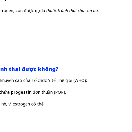
strogen, còn được gọi là
thuốc tránh thai cho con bú
.
ránh thai được không?
 khuyến cáo của Tổ chức Y tế Thế giới (WHO):
 chứa progestin
đơn thuần (POP).
inh, vì estrogen có thể