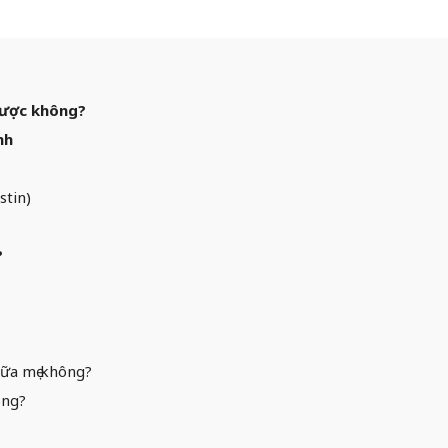
được không?
nh
stin)
?
sữa mẹ không?
ông?