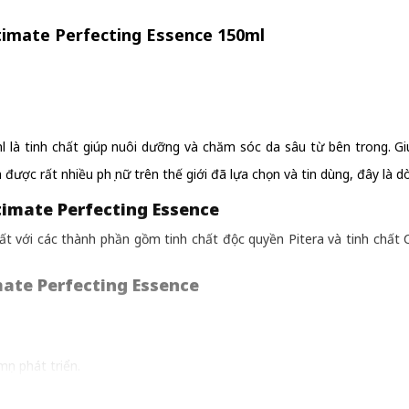
timate Perfecting Essence 150ml
l là tinh chất giúp nuôi dưỡng và chăm sóc da sâu từ bên trong. G
được rất nhiều phụ nữ trên thế giới đã lựa chọn và tin dùng, đây l
timate Perfecting Essence
t với các thành phần gồm tinh chất độc quyền Pitera và tinh chất 
mate Perfecting Essence
ụn phát triển.
a, giúp da trở nên mịn màng, săn chắc và tươi sáng hơn.