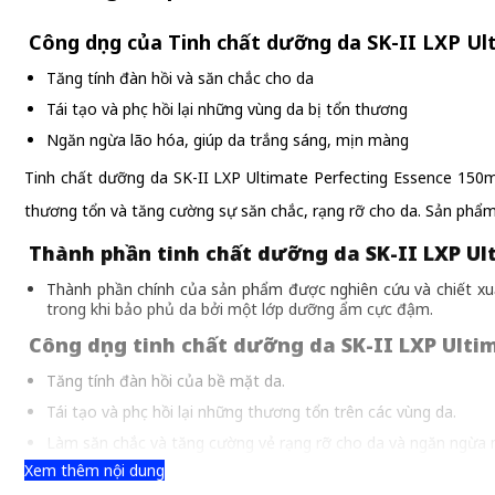
Công dụng của Tinh chất dưỡng da SK-II LXP Ul
Tăng tính đàn hồi và săn chắc cho da
Tái tạo và phục hồi lại những vùng da bị tổn thương
Ngăn ngừa lão hóa, giúp da trắng sáng, mịn màng
Tinh chất dưỡng da SK-II LXP Ultimate Perfecting Essence 150m
thương tổn và tăng cường sự săn chắc, rạng rỡ cho da. Sản phẩm 
Thành phần tinh chất dưỡng da SK-II LXP Ul
Thành phần chính của sản phẩm được nghiên cứu và chiết xuấ
trong khi bảo phủ da bởi một lớp dưỡng ẩm cực đậm.
Công dụng tinh chất dưỡng da SK-II LXP Ulti
Tăng tính đàn hồi của bề mặt da.
Tái tạo và phục hồi lại những thương tổn trên các vùng da.
Làm săn chắc và tăng cường vẻ rạng rỡ cho da và ngăn ngừa m
Xem thêm nội dung
Làm căng da, hạn chế các vết nhăn, chống lại quá trình lão hó