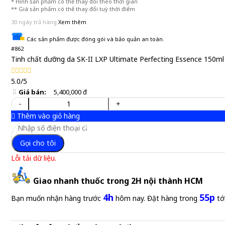
* Hình sản phẩm có thể thay đổi theo thời gian
** Giá sản phẩm có thể thay đổi tuỳ thời điểm
30 ngày trả hàng
Xem thêm
Các sản phẩm được đóng gói và bảo quản an toàn.
#862
Tinh chất dưỡng da SK-II LXP Ultimate Perfecting Essence 150ml
5.0/5
Giá bán:
5,400,000 đ
-
+
Thêm vào giỏ hàng
Gọi cho tôi
Lỗi tải dữ liệu.
Giao nhanh thuốc trong 2H nội thành HCM
4h
55p
Bạn muốn nhận hàng trước
hôm nay. Đặt hàng trong
tớ