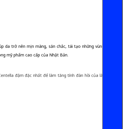
iúp da trở nên mịn màng, săn chắc, tái tạo những vùng da bị
à dòng mỹ phẩm cao cấp của Nhật Bản.
Centella đậm đặc nhất để làm tăng tính đàn hồi của làn da bạn