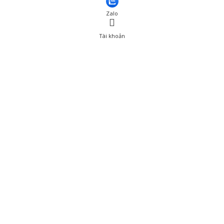
Zalo
Tài khoản
0
Tài khoản