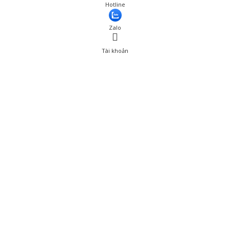
Giá: 2,860,001 đ
Hotline
Thêm vào giỏ hàng
Zalo
Tài khoản
0
Tài khoản