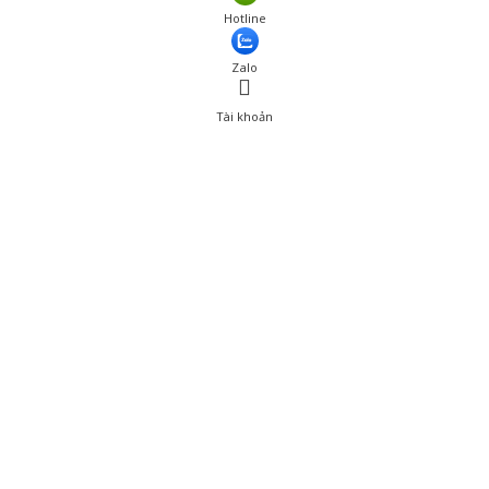
Giá: 342,000 đ
Hotline
Thêm vào giỏ hàng
Zalo
Tài khoản
0
Tài khoản