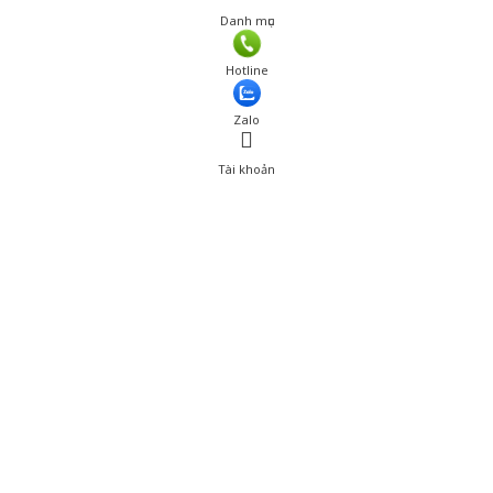
Danh mục
Giá: 215,000 đ
Hotline
Thêm vào giỏ hàng
Zalo
Tài khoản
0
Tài khoản