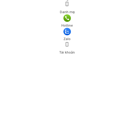
Danh mục
Giá: 1,111,001 đ
Hotline
Thêm vào giỏ hàng
Zalo
Tài khoản
0
Tài khoản