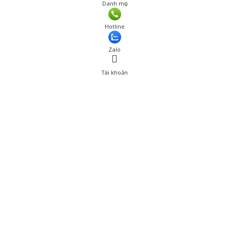
Danh mục
Giá: 407,000 đ
Hotline
Thêm vào giỏ hàng
Zalo
Tài khoản
0
Tài khoản