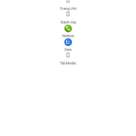
Trang chủ
Danh mục
Giá: 407,000 đ
Hotline
Thêm vào giỏ hàng
Zalo
Tài khoản
0