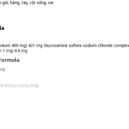
gối, háng, tay, cột sống, vai
la
sodium 400 mg) 421 mg Glucosamine sulfate sodium chloride complex
n 1 mg) 8.8 mg
 Formula
hớp
hệ thống xương khớp
t Formula