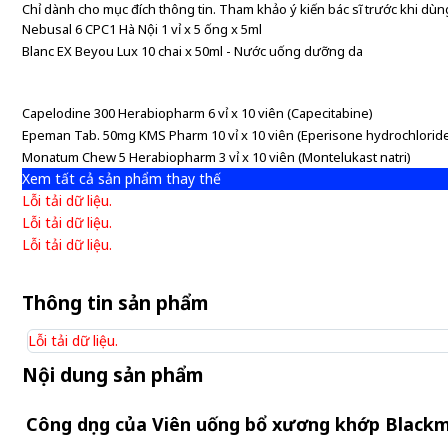
Chỉ dành cho mục đích thông tin. Tham khảo ý kiến bác sĩ trước khi dùng
Nebusal 6 CPC1 Hà Nội 1 vỉ x 5 ống x 5ml
Blanc EX Beyou Lux 10 chai x 50ml - Nước uống dưỡng da
Capelodine 300 Herabiopharm 6 vỉ x 10 viên (Capecitabine)
Epeman Tab. 50mg KMS Pharm 10 vỉ x 10 viên (Eperisone hydrochlorid
Monatum Chew 5 Herabiopharm 3 vỉ x 10 viên (Montelukast natri)
Xem tất cả sản phẩm thay thế
Lỗi tải dữ liệu.
Lỗi tải dữ liệu.
Lỗi tải dữ liệu.
Thông tin sản phẩm
Lỗi tải dữ liệu.
Nội dung sản phẩm
Công dụng của Viên uống bổ xương khớp Blackm