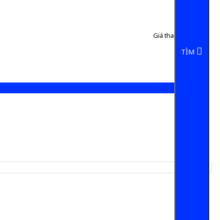
Giá tham khảo:
50 đ
5 đ/Chai
TÌM