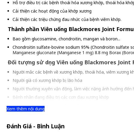
Hỗ trợ điều trị các bệnh thoái hóa xương khớp, thoái hóa khớp 
Cải thiện các hoạt động của khớp xương
Cải thiện các triệu chứng đau nhức của bệnh viêm khớp.
Thành phần Viên uống Blackmores Joint Formu
Bao gồm glucosamine, chondroitin, mangan và boron...
Chondroitin sulfate-bovine sodium 95% (Chondroitin sulfate 
Manganese gluconate (Manganese 1 mg) 8.8 mg Borax (Boro
Đối tượng sử dụng Viên uống Blackmores Joint
Người mắc các bệnh về xương khớp, thoái hóa, viêm xương k
Người già có xương khớp bị lão hóa
Người thường xuyên vận động, làm việc nặng ảnh hưởng đến 
Bệnh nhân đang điều trị các cơn đau xương khớp
Hướng dẫn sử dụng Viên uống Blackmores Join
Xem thêm nội dung
Dành cho người lớn - Uống 01 viên mỗi ngày sau bữa ăn.
Đánh Giá - Bình Luận