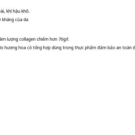
i, khí hậu khô.
ề kháng của da
hàm lượng collagen chiếm hơn 70g/l.
rihallo hương hoa cỏ tổng hợp dùng trong thực phẩm đảm bảo an toàn đ
ếp nhăn, chảy xệ.