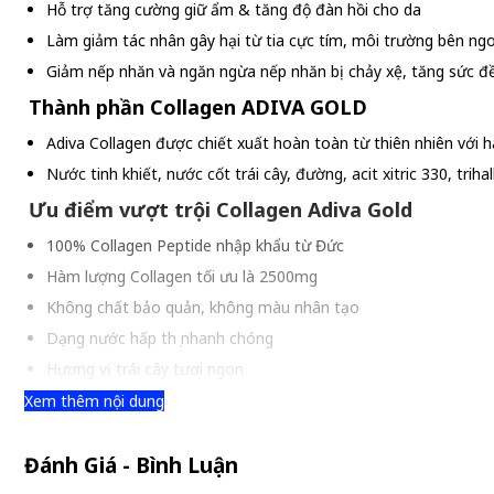
Hỗ trợ tăng cường giữ ẩm & tăng độ đàn hồi cho da
Làm giảm tác nhân gây hại từ tia cực tím, môi trường bên ngoà
Giảm nếp nhăn và ngăn ngừa nếp nhăn bị chảy xệ, tăng sức đ
Thành phần Collagen ADIVA GOLD
Adiva Collagen được chiết xuất hoàn toàn từ thiên nhiên với 
Nước tinh khiết, nước cốt trái cây, đường, acit xitric 330, t
Ưu điểm vượt trội Collagen Adiva Gold
100% Collagen Peptide nhập khẩu từ Đức
Hàm lượng Collagen tối ưu là 2500mg
Không chất bảo quản, không màu nhân tạo
Dạng nước hấp thụ nhanh chóng
Hương vị trái cây tươi ngon
Xem thêm nội dung
Đối tượng sử dụng Collagen ADIVA GOLD
Sử dụng cho nam, nữ từ 40 tuổi trở lên, da bị khô sạm, da bị n
Đánh Giá - Bình Luận
Hướng dẫn sử dụng Collagen ADIVA GOLD