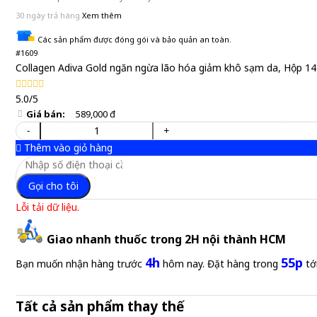
30 ngày trả hàng
Xem thêm
Các sản phẩm được đóng gói và bảo quản an toàn.
#1609
Collagen Adiva Gold ngăn ngừa lão hóa giảm khô sạm da, Hộp 14
5.0/5
Giá bán:
589,000 đ
-
+
Thêm vào giỏ hàng
Gọi cho tôi
Lỗi tải dữ liệu.
Giao nhanh thuốc trong 2H nội thành HCM
4h
55p
Bạn muốn nhận hàng trước
hôm nay. Đặt hàng trong
tớ
Tất cả sản phẩm thay thế