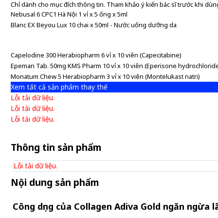
Chỉ dành cho mục đích thông tin. Tham khảo ý kiến bác sĩ trước khi dùng
Nebusal 6 CPC1 Hà Nội 1 vỉ x 5 ống x 5ml
Blanc EX Beyou Lux 10 chai x 50ml - Nước uống dưỡng da
Capelodine 300 Herabiopharm 6 vỉ x 10 viên (Capecitabine)
Epeman Tab. 50mg KMS Pharm 10 vỉ x 10 viên (Eperisone hydrochlorid
Monatum Chew 5 Herabiopharm 3 vỉ x 10 viên (Montelukast natri)
Xem tất cả sản phẩm thay thế
Lỗi tải dữ liệu.
Lỗi tải dữ liệu.
Lỗi tải dữ liệu.
Thông tin sản phẩm
Lỗi tải dữ liệu.
Nội dung sản phẩm
Công dụng của Collagen Adiva Gold ngăn ngừa l