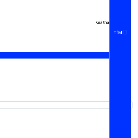
Giá tham khảo:
50 đ
5 đ/Chai
TÌM