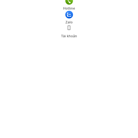
Giá: 589,001 đ
Hotline
Thêm vào giỏ hàng
Zalo
Tài khoản
0
Tài khoản