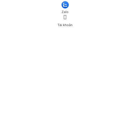
Thêm vào giỏ hàng
Zalo
Tài khoản
0
Tài khoản