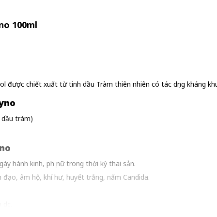
yno 100ml
ol được chiết xuất từ tinh dầu Tràm thiên nhiên có tác dụng kháng k
gyno
h dầu tràm)
yno
ày hành kinh, phụ nữ trong thời kỳ thai sản.
 đạo, âm hộ, khí hư, huyết trắng, nấm Candida.
dục.