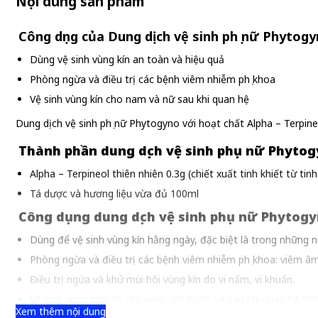
Nội dung sản phẩm
Công dụng của Dung dịch vệ sinh phụ nữ Phytog
Dùng vệ sinh vùng kín an toàn và hiệu quả
Phòng ngừa và điều trị các bệnh viêm nhiễm phụ khoa
Vệ sinh vùng kín cho nam và nữ sau khi quan hệ
Dung dịch vệ sinh phụ nữ Phytogyno với hoạt chất Alpha – Terpine
Thành phần dung dịch vệ sinh phụ nữ Phyto
Alpha – Terpineol thiên nhiên 0.3g (chiết xuất tinh khiết từ tin
Tá dược và hương liệu vừa đủ 100ml
Công dụng dung dịch vệ sinh phụ nữ Phytog
Dùng để vệ sinh vùng kín hằng ngày, đặc biệt là trong những ng
Phòng ngừa và điều trị các bệnh viêm nhiễm phụ khoa: viêm âm
Điều trị ngứa và khử mùi hôi vùng kín do vi nấm, vi khuẩn.
Vệ sinh vùng sinh dục cho nam, nữ trước và sau khi quan hệ tình 
Xem thêm nội dung