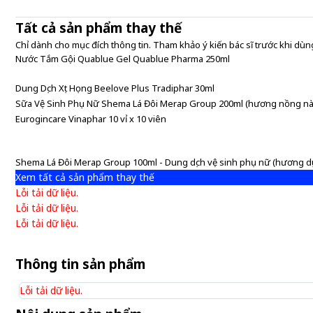
Tất cả sản phẩm thay thế
Chỉ dành cho mục đích thông tin. Tham khảo ý kiến bác sĩ trước khi dùng
Nước Tắm Gội Quablue Gel Quablue Pharma 250ml
Dung Dịch Xịt Họng Beelove Plus Tradiphar 30ml
Sữa Vệ Sinh Phụ Nữ Shema Lá Đôi Merap Group 200ml (hương nồng nà
Eurogincare Vinaphar 10 vỉ x 10 viên
Shema Lá Đôi Merap Group 100ml - Dung dịch vệ sinh phụ nữ (hương dị
Xem tất cả sản phẩm thay thế
Lỗi tải dữ liệu.
Lỗi tải dữ liệu.
Lỗi tải dữ liệu.
Thông tin sản phẩm
Lỗi tải dữ liệu.