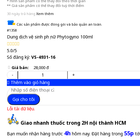
* Hình sản phẩm có thể thay đổi theo thời gian
** Giá sản phẩm có thể thay đổi tuỳ thời điểm
30 ngày trả hàng
Xem thêm
Các sản phẩm được đóng gói và bảo quản an toàn.
#1358
Dung dịch vệ sinh phụ nữ Phytogyno 100ml
5.0/5
Số đăng ký:
VS-4931-16
Giá bán:
28,000 đ
-
+
Thêm vào giỏ hàng
Gọi cho tôi
Lỗi tải dữ liệu.
Giao nhanh thuốc trong 2H nội thành HCM
4h
55p
Bạn muốn nhận hàng trước
hôm nay. Đặt hàng trong
tớ