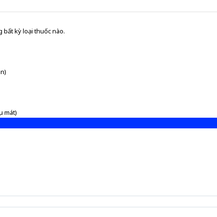
 bất kỳ loại thuốc nào.
n)
u mát)