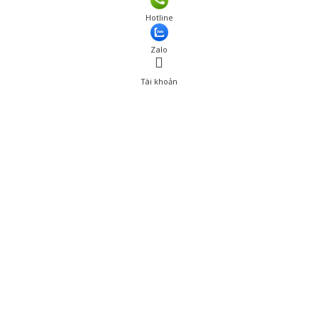
Giá: 185,000 đ
Hotline
Thêm vào giỏ hàng
Zalo
Tài khoản
0
Tài khoản