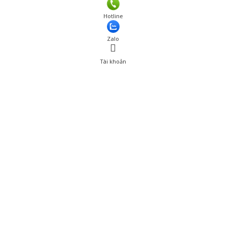
Giá: 1,800,000 đ
Hotline
Thêm vào giỏ hàng
Zalo
Tài khoản
0
Tài khoản