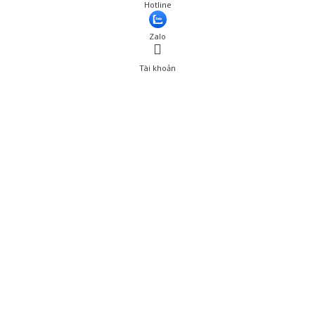
Giá: 188,000 đ
Hotline
Thêm vào giỏ hàng
Zalo
Tài khoản
0
Tài khoản