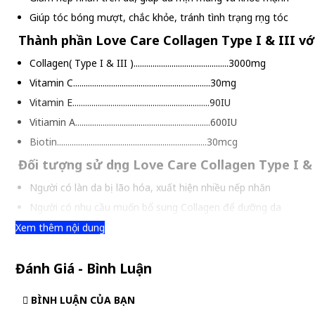
Giúp tóc bóng mượt, chắc khỏe, tránh tình trạng rụng tóc
Thành phần Love Care Collagen Type I & III với
Collagen( Type I & III ).............................................3000mg
Vitamin C.................................................................30mg
Vitamin E.................................................................90IU
Vitiamin A................................................................600IU
Biotin.......................................................................30mcg
Đối tượng sử dụng Love Care Collagen Type I & I
Người có làn da bị lão hóa, xuất hiện nhiều nếp nhăn
Người có nhu cầu muốn bổ sung Collagen để dưỡng da
Người gặp các vấn đề về tóc như rụng tóc, tóc yếu
Xem thêm nội dung
Hướng dẫn sử dụng Love Care Collagen Type I & 
Đánh Giá - Bình Luận
Mỗi lần uống 1 viên Love Care Collagen Type I & III
Uống không quá 3 viên mỗi ngày
BÌNH LUẬN CỦA BẠN
Sử dụng sau bữa ăn để đạt hiệu quả tốt nhất