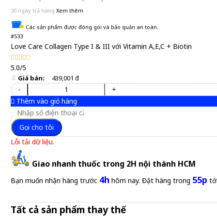
30 ngày trả hàng
Xem thêm
Các sản phẩm được đóng gói và bảo quản an toàn.
#533
Love Care Collagen Type I & III với Vitamin A,E,C + Biotin
5.0/5
Giá bán:
439,001 đ
-
+
Thêm vào giỏ hàng
Gọi cho tôi
Lỗi tải dữ liệu.
Giao nhanh thuốc trong 2H nội thành HCM
4h
55p
Bạn muốn nhận hàng trước
hôm nay. Đặt hàng trong
tớ
Tất cả sản phẩm thay thế