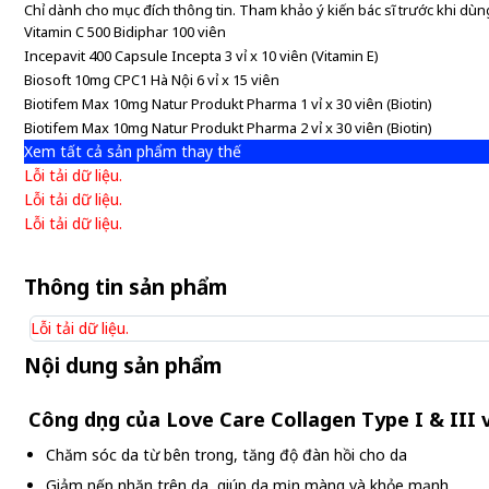
Chỉ dành cho mục đích thông tin. Tham khảo ý kiến bác sĩ trước khi dùng
Vitamin C 500 Bidiphar 100 viên
Incepavit 400 Capsule Incepta 3 vỉ x 10 viên (Vitamin E)
Biosoft 10mg CPC1 Hà Nội 6 vỉ x 15 viên
Biotifem Max 10mg Natur Produkt Pharma 1 vỉ x 30 viên (Biotin)
Biotifem Max 10mg Natur Produkt Pharma 2 vỉ x 30 viên (Biotin)
Xem tất cả sản phẩm thay thế
Lỗi tải dữ liệu.
Lỗi tải dữ liệu.
Lỗi tải dữ liệu.
Thông tin sản phẩm
Lỗi tải dữ liệu.
Nội dung sản phẩm
Công dụng của Love Care Collagen Type I & III v
Chăm sóc da từ bên trong, tăng độ đàn hồi cho da
Giảm nếp nhăn trên da, giúp da mịn màng và khỏe mạnh