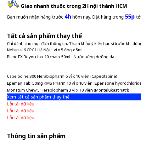
Giao nhanh thuốc trong 2H nội thành HCM
4h
55p
Bạn muốn nhận hàng trước
hôm nay. Đặt hàng trong
tớ
Tất cả sản phẩm thay thế
Chỉ dành cho mục đích thông tin. Tham khảo ý kiến bác sĩ trước khi dùng
Nebusal 6 CPC1 Hà Nội 1 vỉ x 5 ống x 5ml
Blanc EX Beyou Lux 10 chai x 50ml - Nước uống dưỡng da
Capelodine 300 Herabiopharm 6 vỉ x 10 viên (Capecitabine)
Epeman Tab. 50mg KMS Pharm 10 vỉ x 10 viên (Eperisone hydrochlorid
Monatum Chew 5 Herabiopharm 3 vỉ x 10 viên (Montelukast natri)
Xem tất cả sản phẩm thay thế
Lỗi tải dữ liệu.
Lỗi tải dữ liệu.
Lỗi tải dữ liệu.
Thông tin sản phẩm