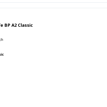
e BP A2 Classic
ch
sic