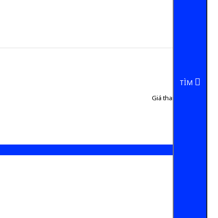
TÌM
Giá tham khảo:
50 đ
5 đ/Chai