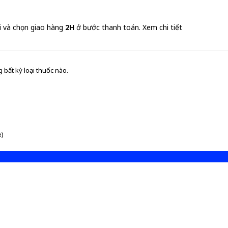
i và chọn giao hàng
2H
ở bước thanh toán.
Xem chi tiết
 bất kỳ loại thuốc nào.
e)