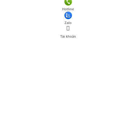
Giá: 700,000 đ
Hotline
Thêm vào giỏ hàng
Zalo
Tài khoản
0
Tài khoản