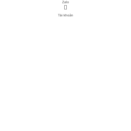
Zalo
Tài khoản
0
Tài khoản