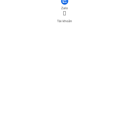
Zalo
Tài khoản
0
Tài khoản