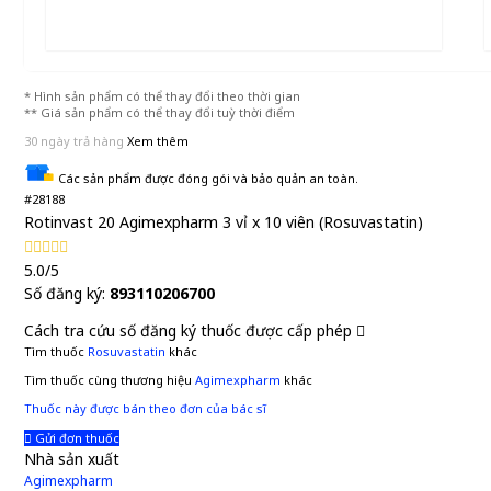
* Hình sản phẩm có thể thay đổi theo thời gian
** Giá sản phẩm có thể thay đổi tuỳ thời điểm
30 ngày trả hàng
Xem thêm
Các sản phẩm được đóng gói và bảo quản an toàn.
#28188
Rotinvast 20 Agimexpharm 3 vỉ x 10 viên (Rosuvastatin)
5.0/5
Số đăng ký:
893110206700
Cách tra cứu số đăng ký thuốc được cấp phép
Tìm thuốc
Rosuvastatin
khác
Tìm thuốc cùng thương hiệu
Agimexpharm
khác
Thuốc này được bán theo đơn của bác sĩ
Gửi đơn thuốc
Nhà sản xuất
Agimexpharm