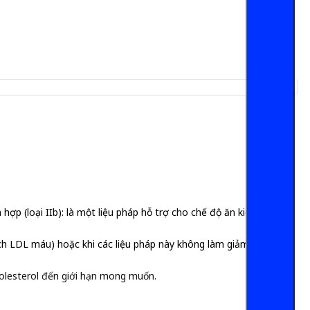
hợp (loại IIb): là một liệu pháp hỗ trợ cho chế độ ăn kiêng khi
rích LDL máu) hoặc khi các liệu pháp này không làm giảm LDL-
olesterol đến giới hạn mong muốn.