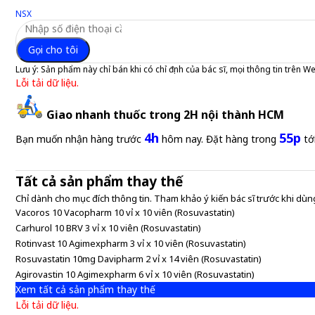
NSX
Gọi cho tôi
Lưu ý:
Sản phẩm này chỉ bán khi có chỉ định của bác sĩ, mọi thông tin trên W
Lỗi tải dữ liệu.
Giao nhanh thuốc trong 2H nội thành HCM
4h
55p
Bạn muốn nhận hàng trước
hôm nay. Đặt hàng trong
tớ
Tất cả sản phẩm thay thế
Chỉ dành cho mục đích thông tin. Tham khảo ý kiến bác sĩ trước khi dùng
Vacoros 10 Vacopharm 10 vỉ x 10 viên (Rosuvastatin)
Carhurol 10 BRV 3 vỉ x 10 viên (Rosuvastatin)
Rotinvast 10 Agimexpharm 3 vỉ x 10 viên (Rosuvastatin)
Rosuvastatin 10mg Davipharm 2 vỉ x 14 viên (Rosuvastatin)
Agirovastin 10 Agimexpharm 6 vỉ x 10 viên (Rosuvastatin)
Xem tất cả sản phẩm thay thế
Lỗi tải dữ liệu.