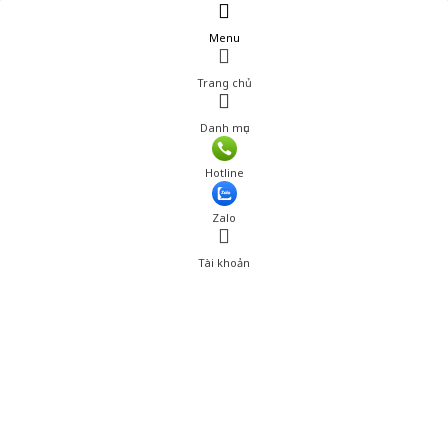
Menu
Trang chủ
Danh mục
Giá: 493,020 đ
Hotline
Thêm vào giỏ hàng
Zalo
Tài khoản