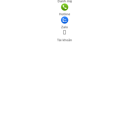
Danh mục
Giá: 277,000 đ
Hotline
Thêm vào giỏ hàng
Zalo
Tài khoản
0
Tài khoản