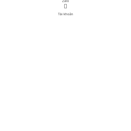
Zalo
Tài khoản
0
Tài khoản