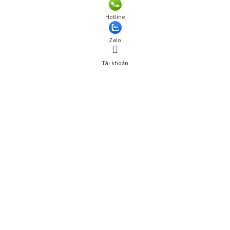
Giá: 295,000 đ
Hotline
Thêm vào giỏ hàng
Zalo
Tài khoản
0
Tài khoản