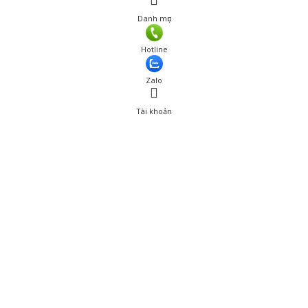
Danh mục
Giá: 690,001 đ
Hotline
Thêm vào giỏ hàng
Zalo
Tài khoản
0
Tài khoản