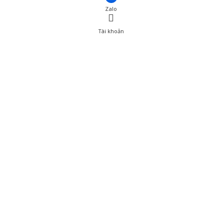
Zalo
Tài khoản
0
Tài khoản